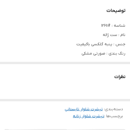
توضیحات
شناسه : #12611
نام : ست ژاله
جنس : پنبه گلکسی باکیفیت
رنگ بندی : صورتی مشکی
سایز ها : فری38_46
نظرات
🌹قد تیشرت حدود ۶۸ سانت
🌹دور سینه حدود ۱۱۰ سانت
دسته‌بندی
:
🌹قد آستین از سرشانه حدود ۳۴ سانت
تیشرت شلوار تابستانی
برچسب‌ها :
تیشرت شلوار زنانه
🌹قد شلوار حدود ۱۰۵ سانت
🌹دور ران حدود ۶۰ سانت