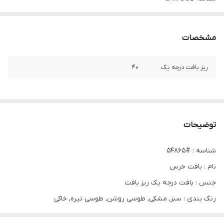
مشخصات
ریز بافت درجه یک
۴۰
توضیحات
شناسه : #54865
نام : بافت خرس
جنس : بافت درجه یک ریز بافت
رنگ بندی : سبز, مشکی, طوسی روشن, طوسی تیره, خاکی
سایز ها : فری (36_46