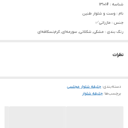
شناسه : #13101
نام : وست و شلوار طنین
جنس : مازراتی✅
رنگ بندی : مشکی, شکلاتی, سورمه‌ای, کرم‌نسکافه‌ای
سایز ها : فری تا 46
نظرات
🌸قد وست: 65
🌸دور سینه: 108
🌸قد شلوار: 108
دسته‌بندی
:
جلوی وست لایه کوبی شده
جلیقه شلوار مجلسی
برچسب‌ها :
جلیقه شلوار
✅پشت کمر شلوار کشدوزی شده
✅بدون شومیز
👌🏻دارای کمربند دیور😍
❌ارسال ۵خرداد❌