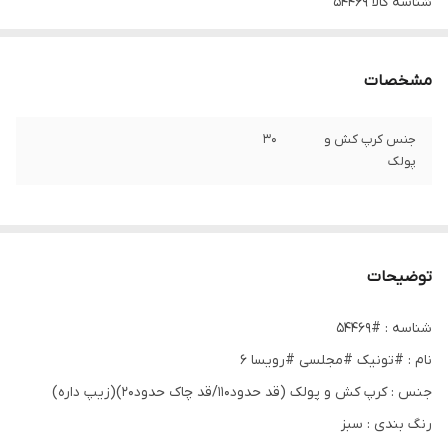
شناسه کالا
۵۴۴۶۹
مشخصات
جنس کرپ کش و
۳۰
پولک
توضیحات
شناسه : #54469
نام : #تونیک #مجلسی #رویسا 6
جنس : کرپ کش و پولک (قد حدود۱۱۰/قد چاک حدود۲۰)(زیپ داره)
رنگ بندی : سبز