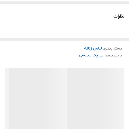
سایز ها : (1)۳۸-۴۰, (2)۴۲-۴۴, (3)۴۶-۴۸, (4)۵۰
نظرات
ژورنال جدید
دسته‌بندی
:
لباس زنانه
برچسب‌ها :
تونیک مجلسی