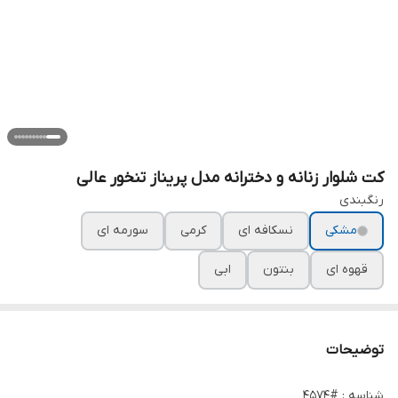
کت شلوار زنانه و دخترانه مدل پریناز تنخور عالی
رنگبندی
مشکی
نسکافه ای
کرمی
سورمه ای
قهوه ای
بنتون
ابی
توضیحات
شناسه : #4574