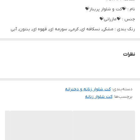
نام : 💝کت و شلوار پریناز💝
جنس : 💝مازراتی💝
رنگ بندی : مشکی, نسکافه ای, کرمی, سورمه ای, قهوه ای, بنتون, آبی
سایز ها : فری سایز تا46
نظرات
❤️‍🔥قد کت 55
❤️‍🔥قد آستین 60
دسته‌بندی
❤️‍🔥دور سینه 115
:
کت شلوار زنانه و دخترانه
برچسب‌ها :
کت شلوار زنانه
❤️‍🔥دکمه نما
👌جلو کت لایه کوبی شده
❤️‍🔥قد شلوار 105
❤️‍🔥پشت کمر شلوار کش
❤️‍🔥دور کمر بدون کشسانی 80 با کشسانی 115