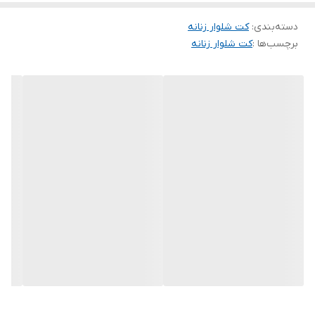
⚜دورسینه106
دسته‌بندی
:
⚜دکمه و جیب نما
کت شلوار زنانه
برچسب‌ها :
کت شلوار زنانه
⚜قدآستین 58
⚜قد شلوار100
⚜پشت شلوار کش
👌جلو کت لایه کوبی شده لایه پرشین