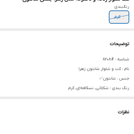
رنگبندی
کرم
توضیحات
شناسه : #8208
نام : کت و شلوار شانتون زهرا
جنس : شانتون✅
رنگ بندی : شکلاتی, نسکافه‌ای, کرم
سایز ها : فری تا 46
نظرات
⚜قد کت 70