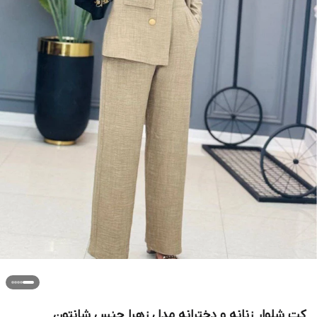
کت شلوار زنانه و دخترانه مدل زهرا جنس شانتون