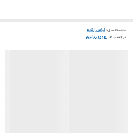
🧵جنس : بسیار ضخیم داخل کرک
🖌 رنگ بندی : زعالی - سبز - مشکی - طوسی - قرمز -
دسته‌بندی
:
لباس زنانه
برچسب‌ها :
هودی پاییزه