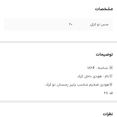
مشخصات
جنس تو کرکی
۲۰
توضیحات
🆔 شناسه : #186
👚نام : هودی داخل کرک
👗هودی ضخیم مناسب پاییز زمستان تو کرک
قد ۶۸
دورسینه 112
فری 38تا46
نظرات