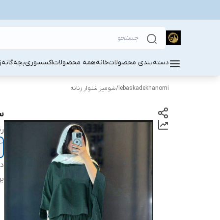
دسته‌بندی محصولات
خانه
همه محصولات
اکسسوری
بچه‌گانه
ز
lebaskadekhanomi
/
شومیز شلوار زنانه
س
رن
دس
بر