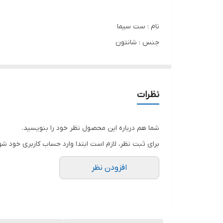
نام : ست سیما
جنس : شانتون
رنگ بندی : مشکی, نسکافه ای, کرمی, استخوانی, سورمه 
سایز ها : فری سایز تا
نظرات
💞New collection💞
🔹قد جلو62پشت 72
شما هم درباره این محصول نظر خود را بنویسید.
🔹دور سینه 140
برای ثبت نظر، لازم است ابتدا وارد حساب کاربری خود شو
🔹قد شلوار 102
افزودن نظر
🔹شلوار جیبدار
🔹پشت شلوار کش
💣 بگ و گشاد
🔹ارسال فوری🔹