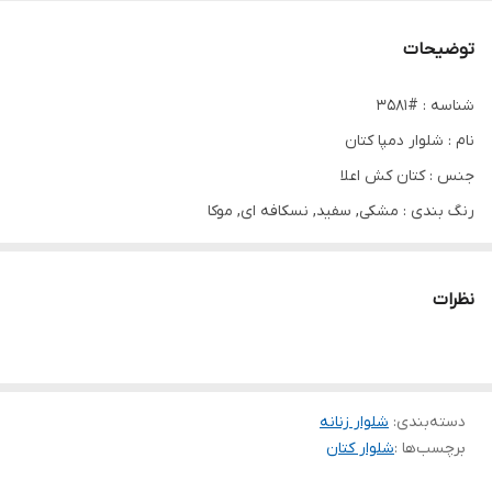
توضیحات
شناسه : #3581
نام : شلوار دمپا کتان
جنس : کتان کش اعلا
رنگ بندی : مشکی, سفید, نسکافه ای, موکا
سایز ها : 40, 42, 44, 46, 48, 50
نظرات
👖شلوار کتان دمپا دکمه خور
🧵جنس کتان کش اعلا
دسته‌بندی
:
شلوار زنانه
🌈در چهار رنگ کاربردی و پرفروش
برچسب‌ها :
شلوار کتان
🍁با تنخوری بسیار شیک و جذاب