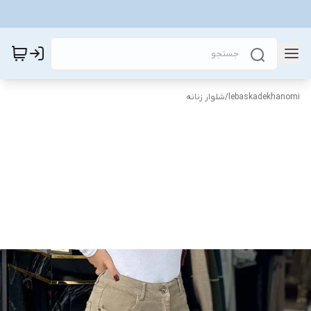
lebaskadekhanomi
/
شلوار زنانه