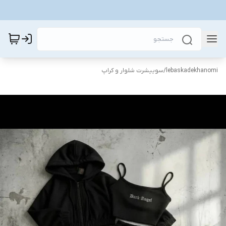
lebaskadekhanomi
/
سوییشرت شلوار و کراپ