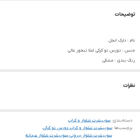
توضیحات
نام : دارک انجل
جنس : دورس تو کرکی اعلا تنخور عالی
رنگ بندی : مشکی
سایز ها : فری
نظرات
❤️سه تیکه شامل 💕هودی+شلوار+کراپ💕 📋 توضیحات: ❤️قدهودی56
❤️قدکراپ26 ❤️قد شلوار92 ❤️دورسینه هودی110 ❤️فری38تا46
دسته‌بندی
:
سوییشرت شلوار و کراپ
برچسب‌ها :
سوییشرت شلوار و کراپ دورس تو کرکی
،
سوییشرت شلوار بیرونی
،
سوییشرت شلوار عیدانه