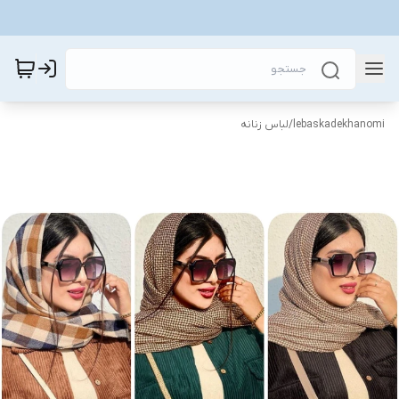
lebaskadekhanomi
/
لباس زنانه