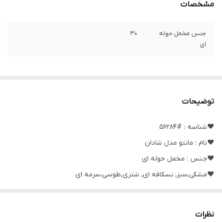
مشخصات
جنس مخمل حوله
۳۰
ای
توضیحات
❤️شناسه : #56284
❤️نام : مانتو مدل شادان
❤️جنس : مخمل حوله ای
❤️مشکی,سبز, نسکافه ای, شتری,طوسی،سرمه ای
❤️سایز ها : فری38_46
نظرات