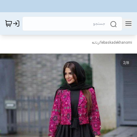
lebaskadekhanomi
/
زنانه