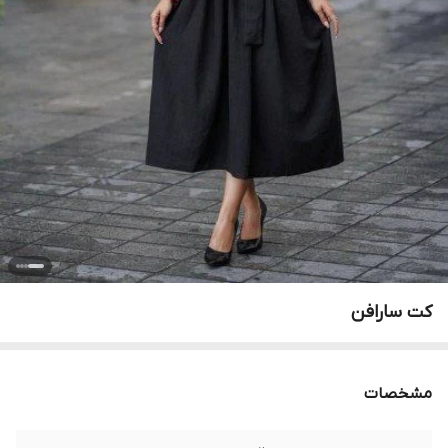
کت سارافن
مشخصات