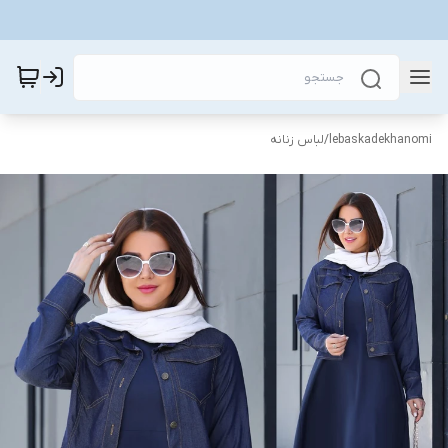
lebaskadekhanomi
/
لباس زنانه