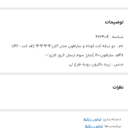
توضیحات
شناسه : #46340
نام : دو تیکه کت کوتاه و سارافون مدل آلارز🌹🌹🌹🌹 (قد کت : 46تا
48قد سارافون:120 )شارژ سوم ارسال 6روز کاری✅
جنس : زیره داکرون رویه طرح لی
رنگ بندی : زیره سبز ابی, زیره سورمه ای, زیره مشگی
سایز ها : 36 38, 40 42,
نظرات
🌸
دسته‌بندی
:
لباس زنانه
برچسب‌ها :
لباس زنانه