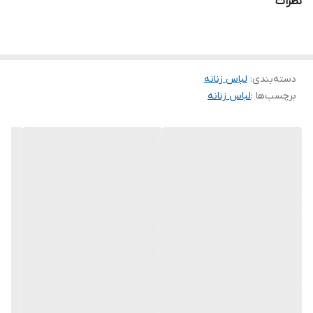
نظرات
🌈رنگ بندی : زرشکی , مشکی ,
📏سایزها : 44.48 ,
دسته‌بندی
:
لباس زنانه
برچسب‌ها :
لباس زنانه
📝توضیحات : قد 140
ارسال فوری