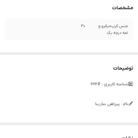
مشخصات
جنس کرپ‌میکرو و
۳۰
لمه درجه یک
توضیحات
#️⃣شناسه کاربری : #6212
🖋نام : پیراهن سارینا
👚جنس : کرپ میکرو و لمه درجه یک