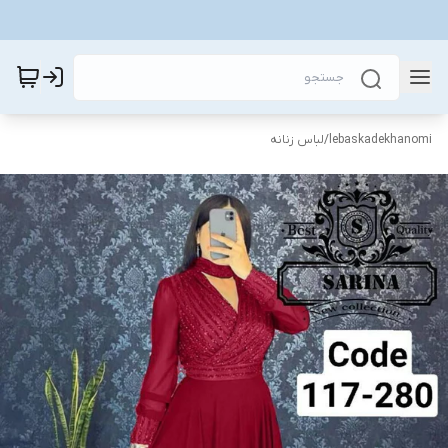
lebaskadekhanomi
/
لباس زنانه