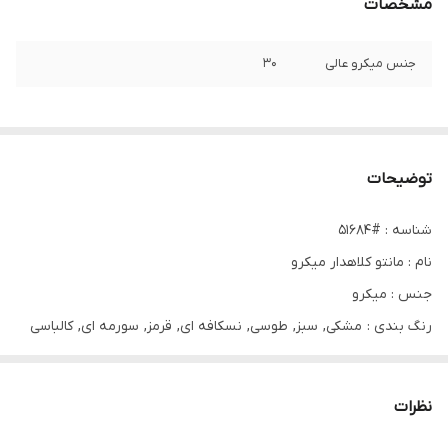
مشخصات
جنس میکرو عالی
۳۰
توضیحات
شناسه : #51684
نام : مانتو کلاهدار میکرو
جنس : میکرو
رنگ بندی : مشکی, سبز, طوسی, نسکافه ای, قرمز, سورمه ای, کالباسی
سایز ها : 38تا48
نظرات
قد حدود 100