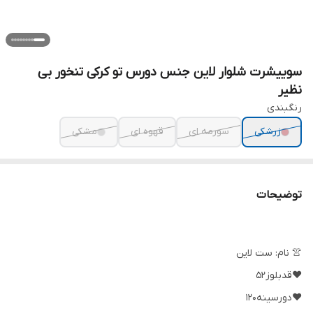
سوییشرت شلوار لاین جنس دورس تو کرکی تنخور بی
نظیر
رنگبندی
زرشکی
سورمه ای
قهوه ای
مشکی
توضیحات
👚 نام: ست لاین
❤️قدبلوز52
❤️دورسینه120