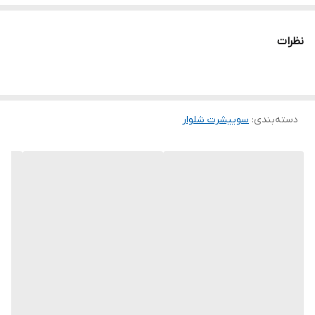
❤️قد شلوار103
❤️فری38تا46
نظرات
🧵 جنس: دورس تو کرکی اعلا تنخور عالی و شی)❤️😍
🖌 رنگ بندی: زرشکی - سورمه - طوسی - قهوه ای - مشکی
⚜️ سایز ها: فری
دسته‌بندی
:
سوییشرت شلوار