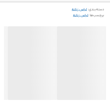
36/38/40/دورسینه۹۸
42/44دورسینه۱۰۴
دسته‌بندی
:
لباس زنانه
برچسب‌ها :
لباس زنانه
/46/48/50دورسینه ۱۱۶
دوجیب کاربردی دارد✔
کمربنددارد✔
آبرفت ندارن✔
قد۱۰۵حدودا
ارسال فردای ثبت