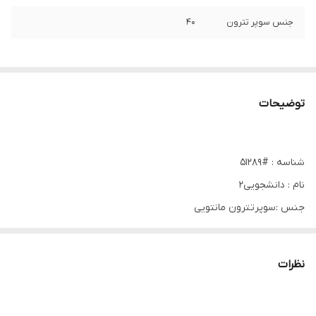
جنس سوپر تترون
۴۰
توضیحات
شناسه : #51289
نام : دانشجویی2
جنس :سوپرتترون مانتویی
رنگ بندی : مشکی
سایز ها : سایز۳۶/۳۸/۴۰, سایز۴۲/۴۴, سایز۴۶/۴۸
نظرات