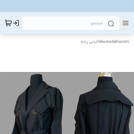
lebaskadekhanomi
/
لباس زنانه