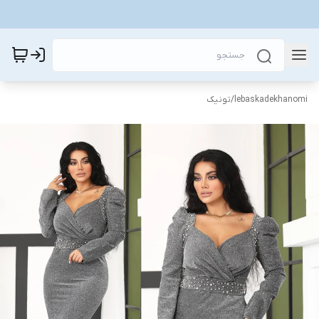
lebaskadekhanomi
/
تونیک