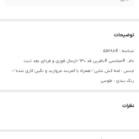
توضیحات
شناسه : #55688
نام : #مجلسی #بافرین قد ۱۳۰✅ارسال فوری و فردای بعد ثبت
جنس : لمه کش شاین✅همراه با کمربند مروارید و نگین کاری شده✅
رنگ بندی : طوسی
سایز ها : 38 40 42(1), 44 46(2), 46 48(3), 48 50(4)
نظرات
رنگبندی:مشکی،سبز،قرمز،طوسی