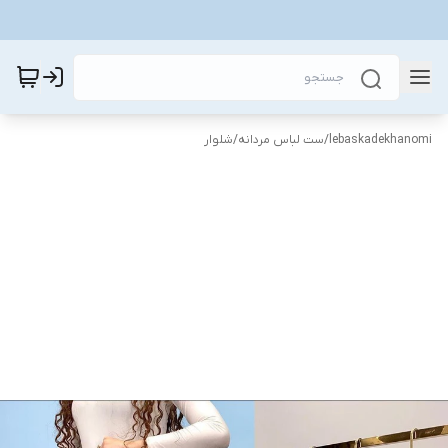
lebaskadekhanomi
/
ست لباس مردانه
/
شلوار