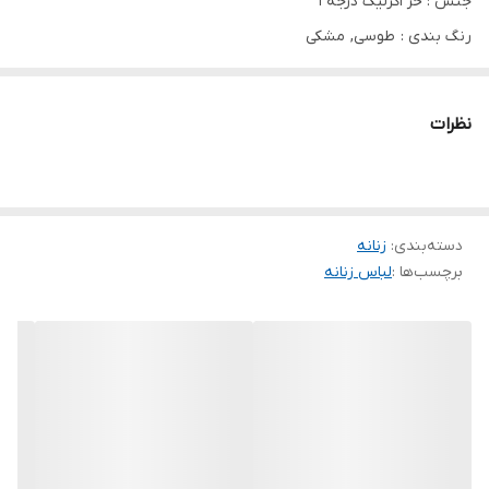
جنس : خز اکرلیک درجه ۱
رنگ بندی : طوسی, مشکی
سایز ها : فری سایز
نظرات
قد شال حدود ۱۱۵ ، خز بدون ریزش ، کلاه آستر کشی شده
دسته‌بندی
:
زنانه
برچسب‌ها :
لباس زنانه