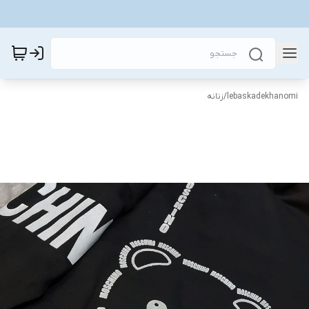
lebaskadekhanomi
/
زنانه