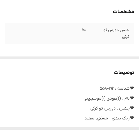
مشخصات
جنس دورس تو
۵۰
کرکی
توضیحات
❤️شناسه : #55802
❤️نام : ((هودی ))موسچینو
❤️جنس : دورس تو کرکی
❤️رنگ بندی : مشکی, سفید
❤️سایز ها : فری38_46