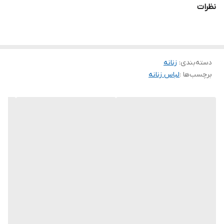
نظرات
🌹قد کار حدود ۷۵ سانت
🌹دور سینه حدود ۱۱۰ سانت
دسته‌بندی
:
زنانه
🌹قدآستین از سرشانه حدود ۵۶ سانت
برچسب‌ها :
لباس زنانه