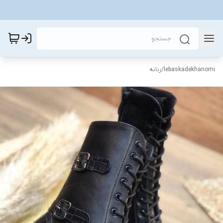
lebaskadekhanomi
/
زنانه