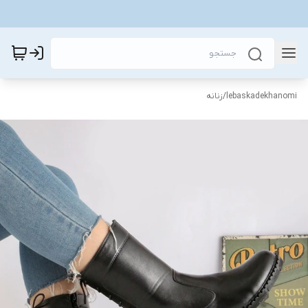
lebaskadekhanomi
/
زنانه