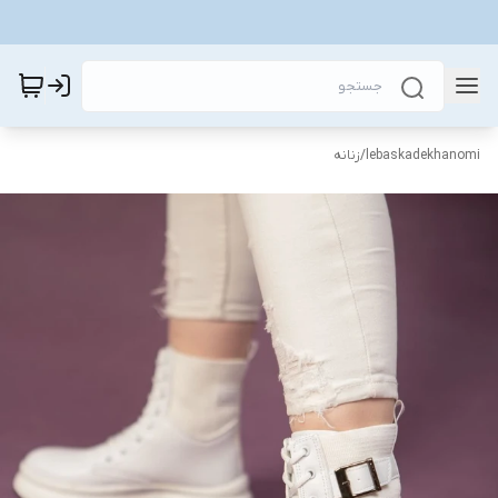
lebaskadekhanomi
/
زنانه