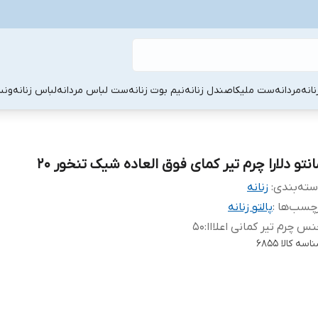
نانه
مردانه
ست ملیکا
صندل زنانه
نیم بوت زنانه
ست لباس مردانه
لباس زنانه
ونس
انتو دلارا چرم تیر کمای فوق العاده شیک تنخور ۲۰
ته‌بندی
:
زنانه
چسب‌ها :
پالتو زنانه
س چرم تیر کمانی اعلااا
:
۵۰
اسه کالا
۶۸۵۵