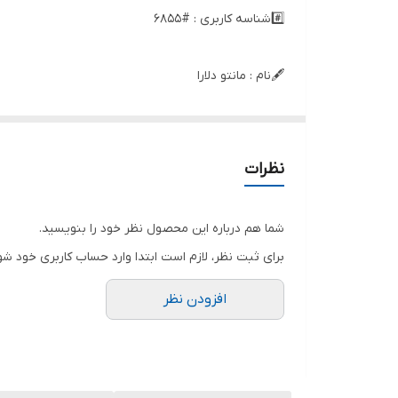
#️⃣شناسه کاربری : #6855
🖋نام : مانتو دلارا
👚جنس : چرم تیر کمانی
نظرات
🌈رنگ بندی : مشکی ,
شما هم درباره این محصول نظر خود را بنویسید.
📏سایزها : فری.۴۶ ,
برای ثبت نظر، لازم است ابتدا وارد حساب کاربری خود شو
افزودن نظر
📝توضیحات : ارسال 8روز کاری