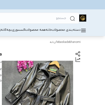
دسته‌بندی محصولات
خانه
همه محصولات
اکسسوری
بچه‌گانه
ز
lebaskadekhanomi
/
زنانه
م
دس
بر
جن
شن