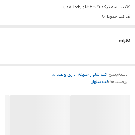
👗ست سه تیکه (کت+شلوار+جلیقه )
قد کت حدودا 80
قد شلوار حدودا 98
قد جلیقه حدودا 50
نظرات
جیب کت واقعی🤌
جیب شلوار واقعی👌
جلوی شلوار زیپ و دکمه
دسته‌بندی
:
پشت کمر شلوار کش
کت شلوار جلیقه اداری و عیدانه
برچسب‌ها :
کت شلوار
دکمه ها کاربردی
سایزیک مناسب 38/40/42
دورسینه سایز یک حدودا 98
دورران سایز یک حدودا 64
دورباسن سایز یک حدودا 109