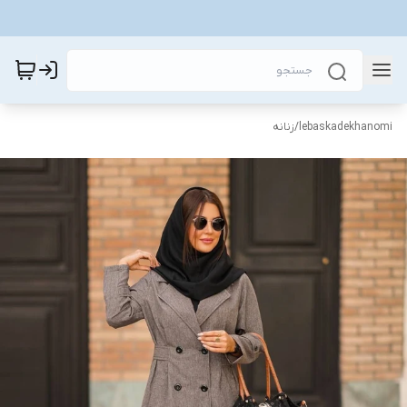
lebaskadekhanomi
/
زنانه