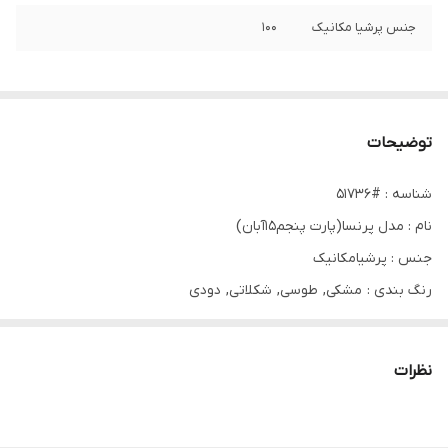
جنس پرشیا مکانیک
۱۰۰
توضیحات
شناسه : #51736
نام : مدل پرنسا(پارت پنجم۱۵آبان)
جنس : پرشیامکانیک
رنگ بندی : مشکی, طوسی, شکلاتی, دودی
سایز ها : ۳۸تا۴۶ فری
نظرات
قد ۱۱۵