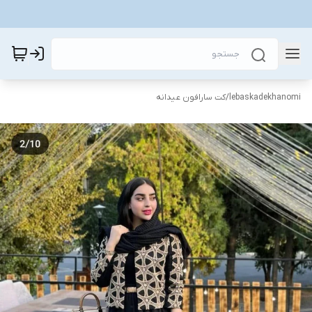
lebaskadekhanomi
/
کت سارافون عیدانه