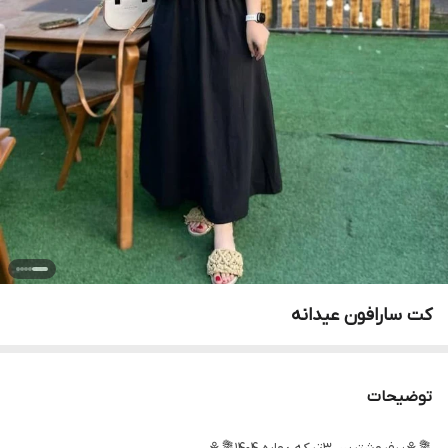
کت سارافون عیدانه
توضیحات