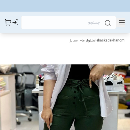
lebaskadekhanomi
/
شلوار مام استایل