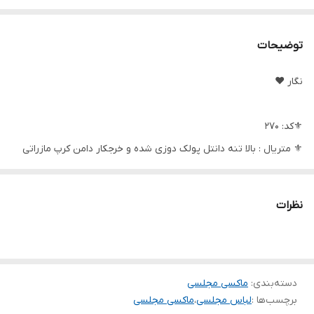
توضیحات
نگار ♥️
⚜کد: 270
⚜ متریال : بالا تنه دانتل پولک دوزی شده و خرجکار دامن کرپ مازراتی
بهترین دوخت و پارچه کیفیت تضمینی👌👌👌
رنگ بندی مشکی
نظرات
⚜سایز بندی: 3 سایز
سایز 2 (38.40) سایز 3(42.44) سایز4 (46.48)
دسته‌بندی
:
ماکسی مجلسی
برچسب‌ها :
لباس مجلسی
،
ماکسی مجلسی