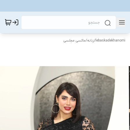
lebaskadekhanomi
/
زنانه
/
ماکسی مجلسی