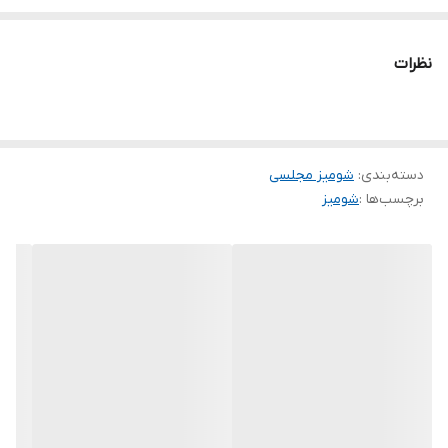
✅قد آستین از سرشونه 32
✅قد لباس 62
نظرات
🧵جنس : نخی وارداتی بدون آبرفت
🖌 رنگ بندی : سبزکمرنگ - سبزپررنگ - سرمه ای - صورتی -
⚜️ سایز ها : فری سایز -
دسته‌بندی
:
شومیز مجلسی
برچسب‌ها :
شومیز