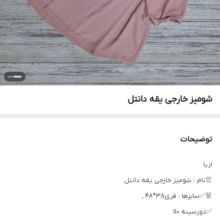
شومیز خارجی یقه دانتل
توضیحات
اریا
👚نام : شومیز خارجی یقه دانتل
👗✅سایزها : فری38*48 ,
✅دورسینه 110