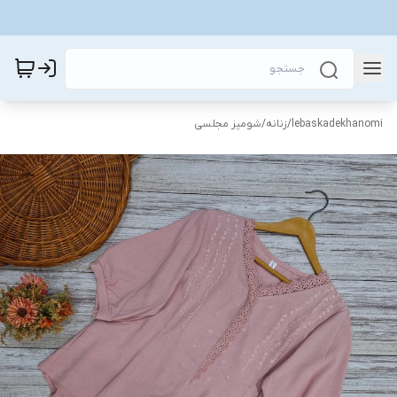
lebaskadekhanomi
/
زنانه
/
شومیز مجلسی