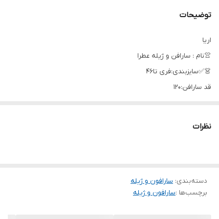
توضیحات
اریا
👚نام : سارافن و ژیله عطرا
👗✅سایزبندی:فری تا46
قد سارافن:120
دورسینه سارافن112
دور کمر:110_112
نظرات
دورباسن:120
قدژیله:53
دسته‌بندی
:
دورسینه ژیله:102
سارافون و ژیله
برچسب‌ها :
سارافون و ژیله
🧵جنس : کت تافته درجه یک
سارافن کرپ اندوزی اعلا(اسکاچی)