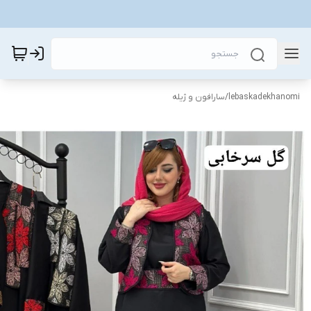
lebaskadekhanomi
/
سارافون و ژیله