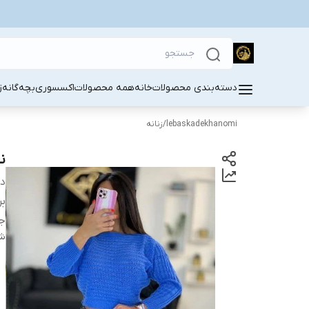
دسته‌بندی محصولات
خانه
همه محصولات
اکسسوری
بچه‌گانه
ز
lebaskadekhanomi
/
زنانه
ن
دس
بر
ج
شن