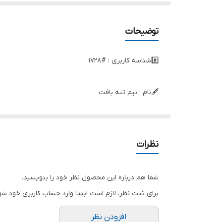
توضیحات
#️⃣شناسه کاربری : #1728
🖋نام : نیم تنه بافت
👚جنس : بافت
نظرات
🌈رنگ بندی : صورتی , سبز , مشکی , سفید , زرد , کرمی , 
شما هم درباره این محصول نظر خود را بنویسید.
📏سایزها : فری۳۶تا۴۴ ,
برای ثبت نظر، لازم است ابتدا وارد حساب کاربری خود شو
افزودن نظر
📝توضیحات : قد حدود ۴۱