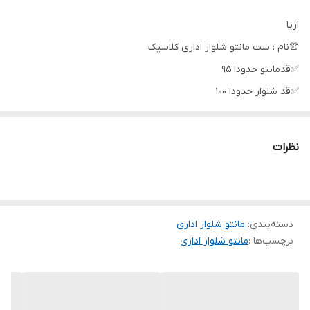
اریا
👚نام : ست مانتو شلوار اداری کلاسیک
✅قدمانتو حدودا ۹۵
✅قد شلوار حدودا ۱۰۰
✅پارچه چهار فصل با کیفیت
نظرات
سایز یک
۳۶،۳۸،۴۰
سایزدو
۴۲،۴۴
دسته‌بندی
:
مانتو شلوار اداری
برچسب‌ها :
مانتو شلوار اداری
سایزسه
۴۶،۴۸
🧵جنس : پرشین مکانیک