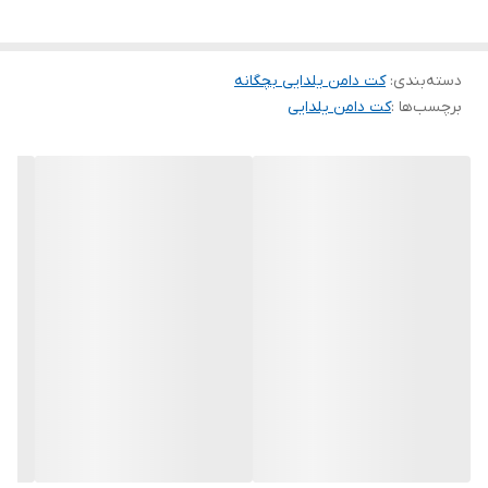
🍉رنگ بندی : تک رنگ
🍉سایز بندی : 5 تا 8 سال
دسته‌بندی
:
کت دامن یلدایی بچگانه
برچسب‌ها :
کت دامن یلدایی
🍭قد کت حدود 35 سانت
🍭دورسینه کت حدود 72 سانت
🍭قد آستین حدود 35 سانت باتور بدون تور 28 سانت
🍭 قددامن حدوو 45 سانت باتور بدون تور 30 سانت
🍭دورکمر حدود 50 سانت باکشسانی 80 سانت
❌️❤️ارسال ۳ روز کاری