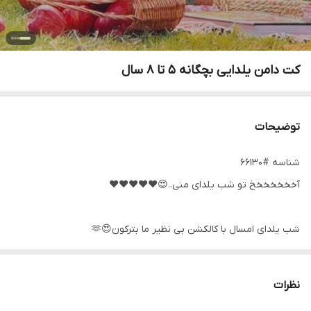
کت دامن یلدایی بچگانه ۵ تا ۸ سال
توضیحات
شناسه #66130
آخخخخخخخ تو شب یلدای منی..😍❤️❤️❤️❤️❤️
شب یلدای امسال با کالکشن بی نظیر ما بترکون😍🫶
🍉ست یلدایی دخترانه ناردون
نظرات
🍉جنس : کت تافته ، دامن تورآستردار