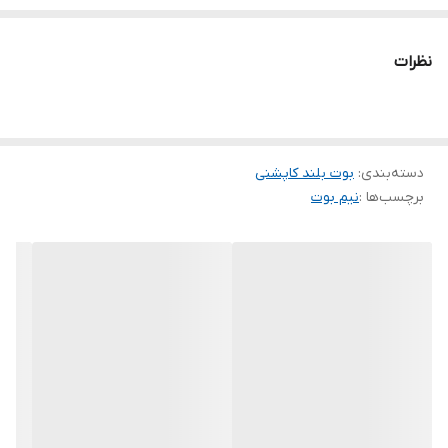
🐧سایزبندی: 37 تا 40
نظرات
🐧ارسال به تمام نقاط کشور
دسته‌بندی
:
بوت بلند کاپشنی
برچسب‌ها :
نیم بوت