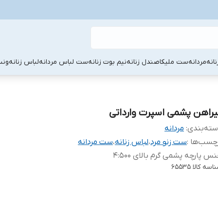
نانه
مردانه
ست ملیکا
صندل زنانه
نیم بوت زنانه
ست لباس مردانه
لباس زنانه
ونس
یراهن پشمی اسپرت وارداتی
ته‌بندی
:
مردانه
چسب‌ها :
ست زنو مرد
،
لباس زنانه
،
ست مردانه
س پارچه پشمی گرم بالای ۵۰۰
:
۴
اسه کالا
۶۵۵۳۵