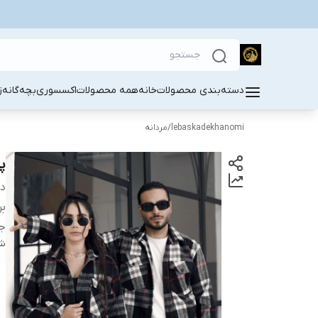
دسته‌بندی محصولات
خانه
همه محصولات
اکسسوری
بچه‌گانه
ز
lebaskadekhanomi
/
مردانه
پ
دس
بر
جن
شن