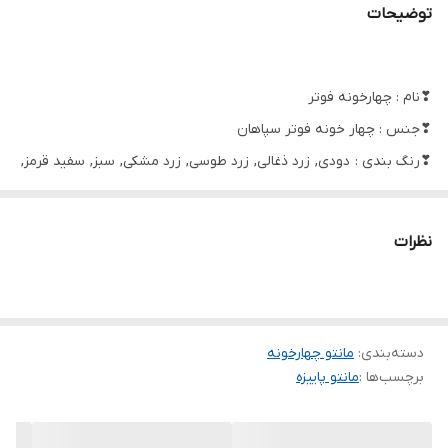
توضیحات
❣نام : چهارخونه فوتر
❣جنس : چهار خونه فوتر سپاهان
❣رنگ بندی : دودی, زرد ذغالی, زرد طوسی, زرد مشکی, سبز, سفید قرمز,
سفید مشکی, صورتی, صورتی مشکی, قرمز, قرمز ریز, قرمز سورمه ای,
قرمز مشکی, مشکی, نارنجی درشت, نارنجی ریز
نظرات
سایز ها : فری 36تا46
قد87✅ دور سینه 104✅ قد آستین 55
❌جیب نما
دسته‌بندی
:
مانتو چهارخونه
برچسب‌ها :
مانتو پاییزه