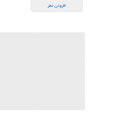
افزودن نظر
❤️دو معادل 42-44
❤️سه معادل 44-46
❤️چهار معادل 48