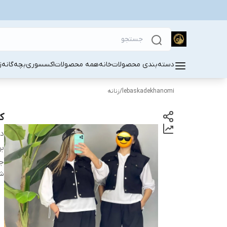
دسته‌بندی محصولات
خانه
همه محصولات
اکسسوری
بچه‌گانه
ز
lebaskadekhanomi
/
زنانه
کا
دس
بر
ج
شن