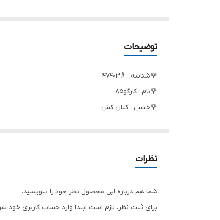
توضیحات
🌹شناسه : #47403
🌹نام : کارگو85
🌹جنس : کتان کش
🌹رنگ بندی : کرم, مشکی
🌹سایز ها : سایز چهار, سایز دو, سایز سه, سایز یک
فقط شلوار.
نظرات
ست سه تیکه هم موجود هست
شما هم درباره این محصول نظر خود را بنویسید.
❤️قد100
برای ثبت نظر، لازم است ابتدا وارد حساب کاربری خود شو
❤️یک معادل 38-40