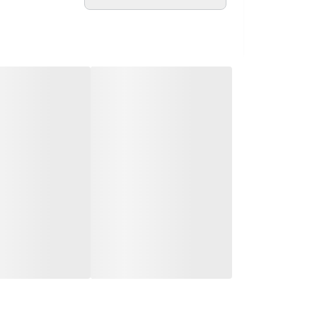
📝توضیحات : ارسال 3روز بعد ثبت
قد کت 65
قد شلوار 100
کیفیت عالی
شلوار کارگو دوجیب میباشد❤️