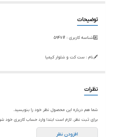
توضیحات
#️⃣شناسه کاربری : #5947
🖋نام : ست کت و شلوار کیمیا
👚جنس : کتان کش
نظرات
🌈رنگ بندی : مشکی , زیتونی , سبز.یشمی , کرم , شتری ,
شما هم درباره این محصول نظر خود را بنویسید.
📏سایزها : فری.۴۶ ,
برای ثبت نظر، لازم است ابتدا وارد حساب کاربری خود شو
افزودن نظر