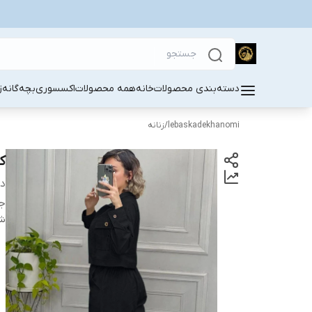
دسته‌بندی محصولات
خانه
همه محصولات
اکسسوری
بچه‌گانه
ز
lebaskadekhanomi
/
زنانه
ک
دس
ج
شن