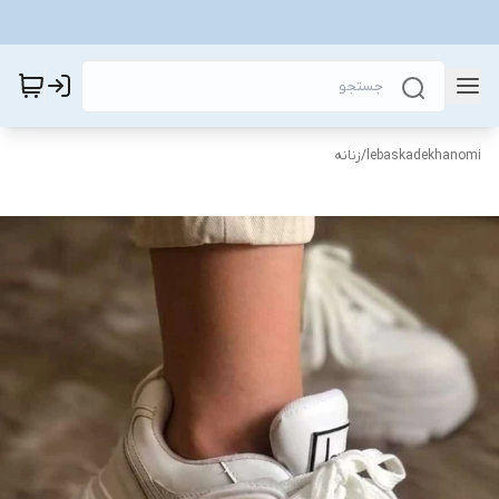
lebaskadekhanomi
/
زنانه