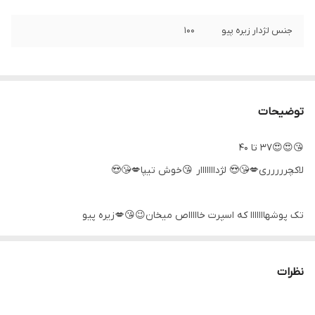
جنس لژدار زیره پیو
۱۰۰
توضیحات
😘😍😍۳۷ تا ۴۰
لاکچررررری💋😘😍 لژدااااااار 😘خوش تیپا💋😘😍
تک پوشهااااااا که اسپرت خاااااص میخان😉😘💋زیره پیو
نظرات