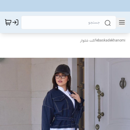
lebaskadekhanomi
/
کت شلوار