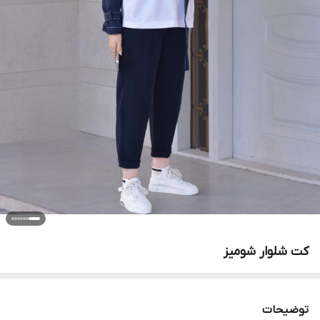
کت شلوار شومیز
توضیحات