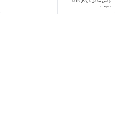
جنس مخمل خرجکار تافته
ناموجود