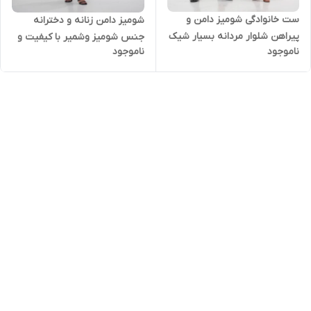
ست خانوادگی شومیز دامن و
شومیز دامن زنانه و دخترانه
پیراهن شلوار مردانه بسیار شیک
جنس شومیز وشمیر با کیفیت و
ناموجود
ناموجود
تنخور بی نظیر دوخت مزونی
جنس دامن مازراتی کار مزون دوز
پیراهن بچکانه سفارشی جدا
بسیار شیک و فری سایز
دوخت میشود.با این ست فقط
یک جفت کفش کم دارین.