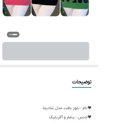
توضیحات
❤️نام : بلوز بافت مدل شادیما
❤️جنس : پشم و آکریلیک
❤️رنگ بندی : ذغالی, سبز, سرخابی, طوسی, قرمز سفید, 