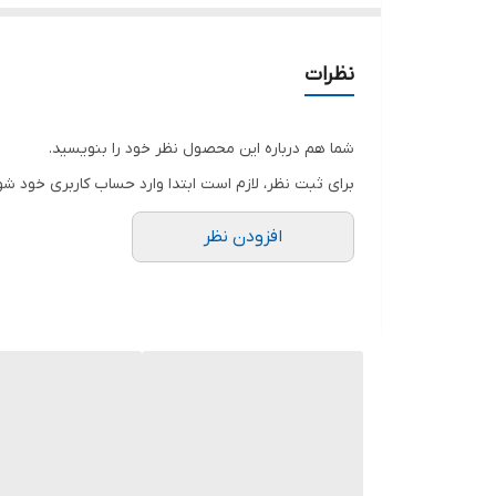
❤️سایز ها : فری38_46
نظرات
🌹قد کار حدود ۷۰ سانت
🌹دورسینه حدود ۱۰۴ سانت
شما هم درباره این محصول نظر خود را بنویسید.
🌹قد آستین حدود ۵۵ سانت
برای ثبت نظر، لازم است ابتدا وارد حساب کاربری خود شو
افزودن نظر