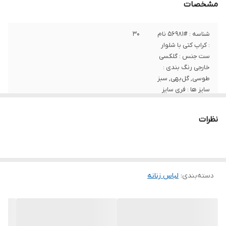
مشخصات
شناسه : #56981 نام
۳۰
: کراپ کتی با شلوار
ست جنس : گلکسی
خارجی رنگ بندی :
طوسی, گل‌بهی, سبز
سایز ها : فری سایز
تا44, قد کراپ ۵۵ قد
شلوار ۹۵
نظرات
دسته‌بندی
:
لباس زنانه