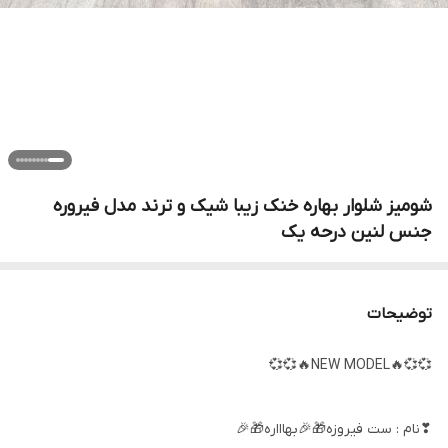
شومیز شلوار بهاره خنک زیبا شیک و ترند مدل فیروره
جنس لنین درحه یک
توضیحات
💞💞🔥NEW MODEL🔥💞💞
❣نام : ست فیروزه🎁🎉بهاااره🎁🎉