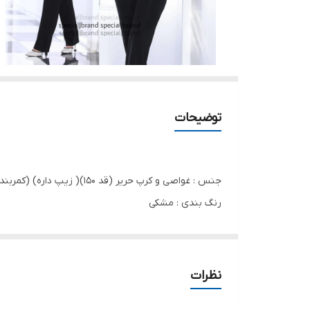
توضیحات
جنس : غواصی و کرپ حریر (قد ۱۵۰)( زیپ داره) (کمربند داره )(دیزاین شده با نگین و مروارید)
رنگ بندی : مشکی
سایز ها : (1)۳۸-۴۰, (2)۴۲-۴۴
نظرات