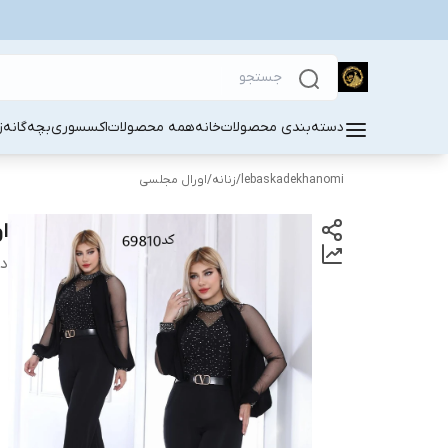
دسته‌بندی محصولات
خانه
همه محصولات
اکسسوری
بچه‌گانه
ز
lebaskadekhanomi
/
زنانه
/
اورال مجلسی
ا
دس