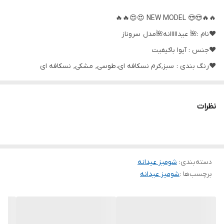
🔥🔥😍😍 NEW MODEL 😍😍🔥🔥
❤️نام :🌺 عیدااااانه🌺مدل سروناز
❤️جنس : آیوا باکیفیت
❤️رنگ بندی : سبز, کرم نسکافه ای، طوسی, مشکی, نسکافه ای
❤️سایز ها : فری36_44
نظرات
🌹قد کار حدود ۶۷ سانت
🌹دورسینه حدود ۱۰۴ سانت
دسته‌بندی
:
شومیز عیدانه
🌹قد آستین از سرشانه حدود ۴۸ سانت‌
برچسب‌ها :
شومیز عیدانه