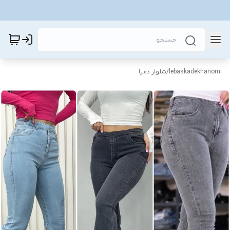
lebaskadekhanomi
/
شلوار دمپا