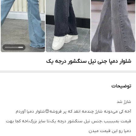
شلوار دمپا جنی نیل سنگشور درجه یک
توضیحات
شارژ شد
آخه کی می‌دونه شارژ چندمه انقد که پر فروشه😍شلوار دمپا آوردم
قیمت بمببببب ،جنس نیل سنگشور درجه یک،تا سایز بزرگ،اخه کجا بهت
دمپا رو این قیمت میدن